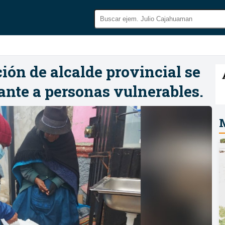
ción de alcalde provincial se
ante a personas vulnerables.
M