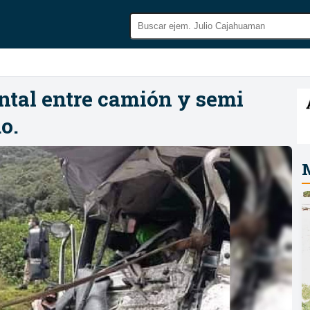
ntal entre camión y semi
do.
M