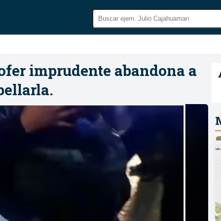
hofer imprudente abandona a
ellarla.
M